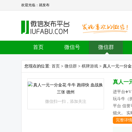
欢迎光临：就发布
首页
微信号
微信群
您现在的位置:
首页
>
微信群
>
棋牌游戏
> 真人一元一分金
真人一元
进平台➕V：13
玩斗牛（拼
微信扫一扫，添加关注
平台 信
熄火。 实
完整详