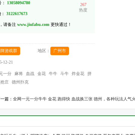
 号：
13058094780
267
热度
Q：
3122617673
，请备注
www.jiufabu.com
更快通过！
棋牌游戏群
地区：
广州市
5-12-21
元一分
麻将
血战
金花
牛牛
斗牛
炸金花
拼
牌抢庄
德州扑克
下一篇：
全网一元一分牛牛 金花 跑得快 血战换三张 德州，各种玩法人气