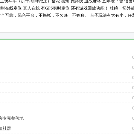
122617673 主玩斗牛（拼十/明牌抢庄）金花 德州 跑得快 血战麻将 五年老平台 信
时在线定位 真人在线 有GPS实时定位 还有游戏回放功能！ 杜绝一切外
，安全可靠，绿色平台，不拖帐，不欠账，不赊账。 台子玩法有大有小，任
裂变完整落地
值社群