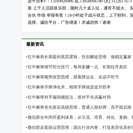
进平台➕V：13169926906 或 13058094780 QQ:3
靠 上千人活跃俱乐部，随时几十桌人玩，通宵不熄火。 实
合伙 作假 举报有奖！24小时处于战斗状态，上下秒到
选择。诚信平台，广告绕道！非诚勿扰！谢谢
最新资讯
红中麻将长期盈利底层逻辑，告别赌徒思维、做稳定赢家
红中麻将细节控分技巧，每局多赚一点、长期拉开差距
红中麻将顺势改型思维，跟着牌运走、永远不吃亏
红中麻将手牌净化术，精简手牌就是提升胜率
红中麻将对手漏洞捕捉法，抓对手失误赢对局
红中麻将舍先留后高级思维，普通人留好牌、高手留后路
微信群全年闭环盈利体系：从引流、培育、转化、复购、
微信群反套路运营思维：跳出行业内卷，打造差异化高价