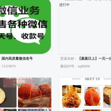
：
国内高质量微信老号
货源名称：
【蒸蒸日上】一元一分红中麻将跑
3319870
微信ID号：nq86066