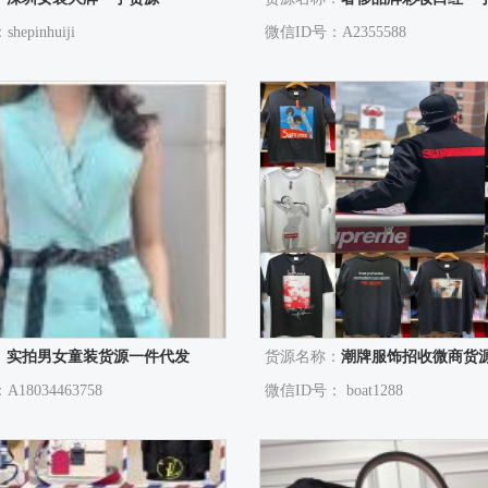
epinhuiji
微信ID号：A2355588
：
实拍男女童装货源一件代发
货源名称：
潮牌服饰招收微商货源代理一手
18034463758
微信ID号： boat1288