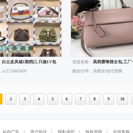
：
白云皮具城1期档口.只做LV包
货源名称：
高档赛琳辣女包,工厂一手货
13724865699
微信ID号：高档女包代理商
2
3
4
5
6
7
8
9
10
站内广告
|
用户协议
|
隐私保护
|
版权声明
|
在线客服