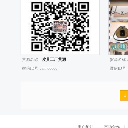
货源名称：
皮具工厂货源
货源名称
微信ID号：mh666qq
微信ID号：a
1
用户须知
|
市场合作
|