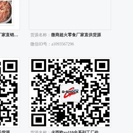
，种类齐全
货源名称：
微商超火零食厂家直供货源
微信ID号：a1093567296
手货源
货源名称：
卡西欧ga110全系列工厂价