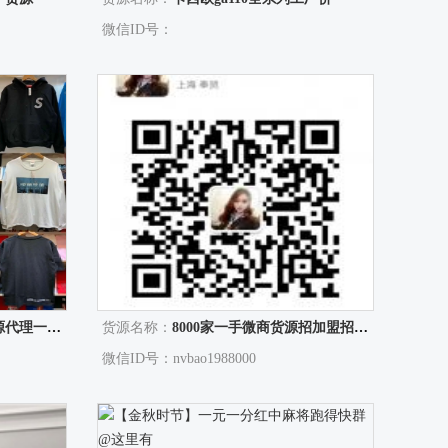
微信ID号：
货源一件代发
货源名称：
8000家一手微商货源招加盟招代理教引流一件代发
微信ID号：nvbao1988000