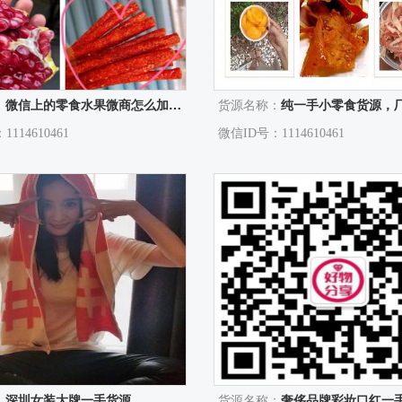
：
微信上的零食水果微商怎么加入代理？
货源名称：
纯一手小零食货源，厂家直销
114610461
微信ID号：1114610461
：
深圳女装大牌一手货源
货源名称：
奢侈品牌彩妆口红一