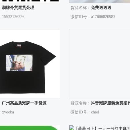
：
潮牌外贸尾货处理
货源名称：
免费送送送
5532136226
微信ID号：a17606820983
：
广州高品质潮牌一手货源
货源名称：
抖音潮牌服装免费招
xyooba
微信ID号：chiol