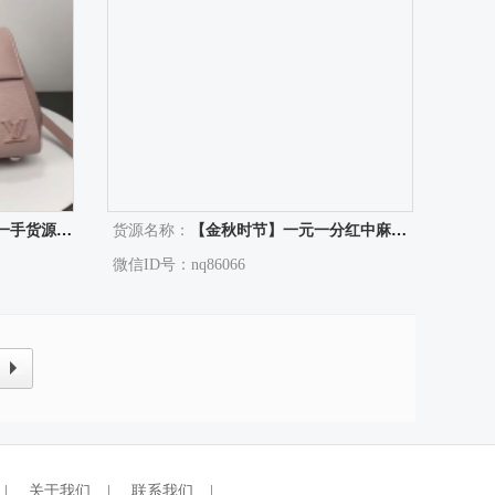
源招代理!
货源名称：
【金秋时节】一元一分红中麻将跑得快群@这里有
微信ID号：nq86066
|
关于我们
|
联系我们
|