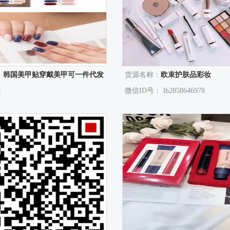
：
韩国美甲贴穿戴美甲可一件代发
货源名称：
欧束护肤品彩妆
：
微信ID号： lh2858646978