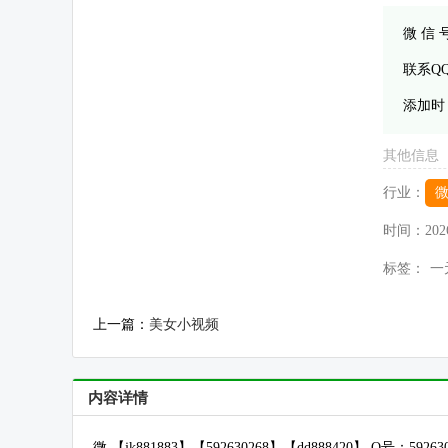
微 信
联系Q
添加时
其他信息
行业：
时间：
202
标签：
一
上一篇：
美女小视频
内容详情
微 【jk881883】【592630268】【dd888420】 Q号：592630