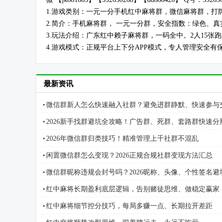
1.游戏类别：一元一分手机红中麻将群，微信麻将群，打
2.简介：手机麻将群， 一元一分群，安全指数：绿色、
3.玩法介绍：广东红中赖子麻将群，一码全中。2人15张
4.游戏模式：正规平台上下分APP模式，专人管理安全有
最新资讯
微信群新人怎么快速融入社群？避免进群静默、快速参与
2026新手找群避坑全攻略！广告群、死群、套路群快速分
2026年微信群归类技巧！精准管理上千社群不混乱
闲置微信群怎么变现？2026正规合规社群变现方法汇总
微信群昵称违规会封号吗？2026昵称、头像、个性签名避
红中麻将长期盈利底层逻辑，告别赌徒思维、做稳定赢家
红中麻将细节控分技巧，每局多赚一点、长期拉开差距