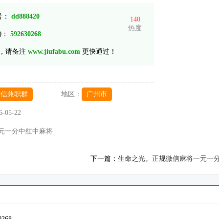
 号：
dd888420
140
热度
Q：
592630268
，请备注
www.jiufabu.com
更快通过！
微信兼职群
地区：
广州市
6-05-22
元一分中红中麻将
下一篇：
生命之光。正规微信麻将一元一
268