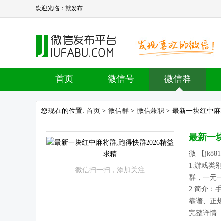
欢迎光临：就发布
首页
微信号
微信群
您现在的位置:
首页
>
微信群
>
微信兼职
> 最新一块红中麻
最新一块
微 【jk88
1.游戏
微信扫一扫，添加关注
群，一元
2.简介
靠谱、正
完整详情