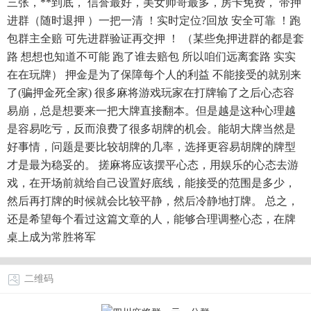
三张，**到底， 信誉最好，美女帅哥最多，房卡免费， 带押
进群（随时退押 ）一把一清 ！实时定位?回放 安全可靠 ！跑
包群主全赔 可先进群验证再交押 ！ （某些免押进群的都是套
路 想想也知道不可能 跑了谁去赔包 所以咱们远离套路 实实
在在玩牌） 押金是为了保障每个人的利益 不能接受的就别来
了(骗押金死全家) 很多麻将游戏玩家在打牌输了之后心态容
易崩，总是想要来一把大牌直接翻本。但是越是这种心理越
是容易吃亏，反而浪费了很多胡牌的机会。能胡大牌当然是
好事情，问题是要比较胡牌的几率，选择更容易胡牌的牌型
才是最为稳妥的。 搓麻将应该摆平心态，用娱乐的心态去游
戏，在开场前就给自己设置好底线，能接受的范围是多少，
然后再打牌的时候就会比较平静，然后冷静地打牌。 总之，
还是希望每个看过这篇文章的人，能够合理调整心态，在牌
桌上成为常胜将军
二维码