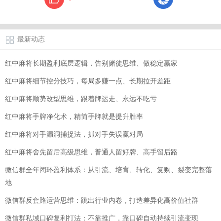
最新动态
红中麻将长期盈利底层逻辑，告别赌徒思维、做稳定赢家
红中麻将细节控分技巧，每局多赚一点、长期拉开差距
红中麻将顺势改型思维，跟着牌运走、永远不吃亏
红中麻将手牌净化术，精简手牌就是提升胜率
红中麻将对手漏洞捕捉法，抓对手失误赢对局
红中麻将舍先留后高级思维，普通人留好牌、高手留后路
微信群全年闭环盈利体系：从引流、培育、转化、复购、裂变完整落
地
微信群反套路运营思维：跳出行业内卷，打造差异化高价值社群
微信群私域口碑复利打法：不靠推广，靠口碑自动持续引流变现