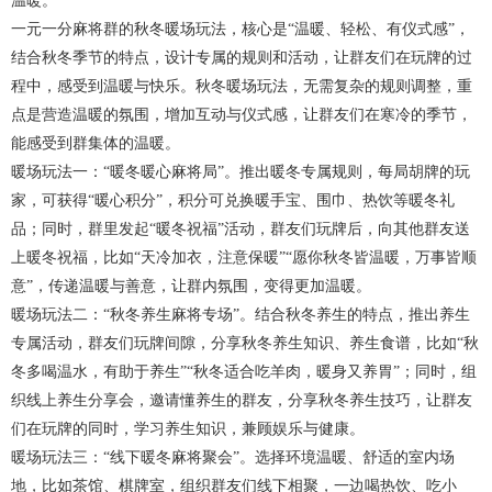
温暖。
一元一分麻将群的秋冬暖场玩法，核心是“温暖、轻松、有仪式感”，
结合秋冬季节的特点，设计专属的规则和活动，让群友们在玩牌的过
程中，感受到温暖与快乐。秋冬暖场玩法，无需复杂的规则调整，重
点是营造温暖的氛围，增加互动与仪式感，让群友们在寒冷的季节，
能感受到群集体的温暖。
暖场玩法一：“暖冬暖心麻将局”。推出暖冬专属规则，每局胡牌的玩
家，可获得“暖心积分”，积分可兑换暖手宝、围巾、热饮等暖冬礼
品；同时，群里发起“暖冬祝福”活动，群友们玩牌后，向其他群友送
上暖冬祝福，比如“天冷加衣，注意保暖”“愿你秋冬皆温暖，万事皆顺
意”，传递温暖与善意，让群内氛围，变得更加温暖。
暖场玩法二：“秋冬养生麻将专场”。结合秋冬养生的特点，推出养生
专属活动，群友们玩牌间隙，分享秋冬养生知识、养生食谱，比如“秋
冬多喝温水，有助于养生”“秋冬适合吃羊肉，暖身又养胃”；同时，组
织线上养生分享会，邀请懂养生的群友，分享秋冬养生技巧，让群友
们在玩牌的同时，学习养生知识，兼顾娱乐与健康。
暖场玩法三：“线下暖冬麻将聚会”。选择环境温暖、舒适的室内场
地，比如茶馆、棋牌室，组织群友们线下相聚，一边喝热饮、吃小