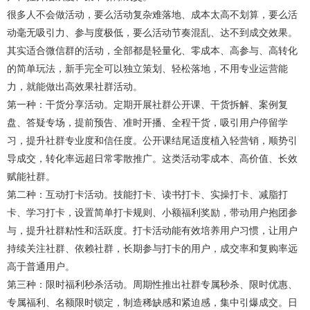
很多人不会做活动，要么活动复杂难落地、成本太高不划算，要么活
动毫无吸引力、参与度极低，要么活动节奏混乱、达不到成交效果。
其实适合微信群的活动，全部都是轻量化、零成本、高参与、高转化
的简单玩法，新手完全可以独立策划、轻松落地，不用专业运营能
力，就能做出高效果社群活动。
第一种：干货分享活动。定期开展社群公开课、干货拆解、案例复
盘、答疑专场，提前预告、准时开播、全程干货，吸引用户停留学
习，提升社群专业度和信任度。公开课结尾适度植入轻营销，顺势引
导成交，转化率远超日常零散推广。这类活动零成本、高价值、长效
赋能社群。
第二种：互动打卡活动。技能打卡、读书打卡、实操打卡、减脂打
卡、学习打卡，设置简单打卡规则、小额福利奖励，带动用户抱团参
与，提升社群粘性和活跃度。打卡活动能有效培养用户习惯，让用户
持续关注社群、依赖社群，长期参与打卡的用户，成交率和复购率远
高于普通用户。
第三种：限时福利秒杀活动。周期性推出社群专属秒杀、限时优惠、
专属福利、名额限时锁定，制造稀缺感和紧迫感，集中引爆成交。日