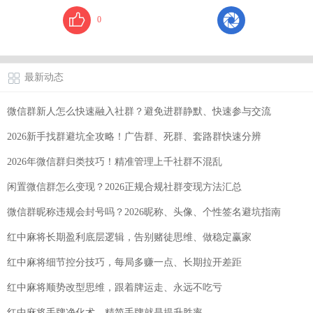
0
最新动态
微信群新人怎么快速融入社群？避免进群静默、快速参与交流
2026新手找群避坑全攻略！广告群、死群、套路群快速分辨
2026年微信群归类技巧！精准管理上千社群不混乱
闲置微信群怎么变现？2026正规合规社群变现方法汇总
微信群昵称违规会封号吗？2026昵称、头像、个性签名避坑指南
红中麻将长期盈利底层逻辑，告别赌徒思维、做稳定赢家
红中麻将细节控分技巧，每局多赚一点、长期拉开差距
红中麻将顺势改型思维，跟着牌运走、永远不吃亏
红中麻将手牌净化术，精简手牌就是提升胜率