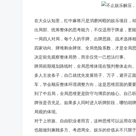
在大众认知里，红中麻将只是消磨闲暇的娱乐项目，
出局部、统筹整体的思考能力，不仅适用于牌桌，更
一局四人对局，每个人的手牌、出牌思路、战术选择
四家动向、牌堆剩余牌张、全局危险系数，才是全局思维
决定前先观察整体局势，而非仅凭一己想法行事。
牌局前期规划路线时，全局思维体现在预判整体走向
多人主攻条子，自己就优先发展筒子、万子，避开正
车，学会顺应整体环境调整方向，这是思维层面的重
到了中后局，全局思维更是防守与博弈的核心。自己
牌张是否充足。如果多人同时进入听牌阶段，哪怕胡
局观的体现。
对于上班族、自由职业者而言，这种思维可以运用在
也能做到兼顾多方、考虑周全。娱乐的价值从不只限