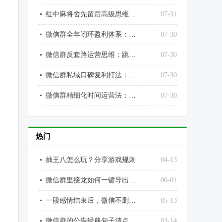
红中麻将舍先留后高级思维，普通人留好牌、高手留后路
07-31
微信群全年闭环盈利体系：从引流、培育、转化、复购、裂变完整落地
07-30
微信群反套路运营思维：跳出行业内卷，打造差异化高价值社群
07-30
微信群私域口碑复利打法：不靠推广，靠口碑自动持续引流变现
07-30
微信群精细化时间运营法：踩准用户活跃时段，让每一次输出效果最大化
07-30
热门
抽王八怎么玩？分享游戏规则
04-13
微信群里接龙如何一键导出数据（简单方便！）
06-01
一段感情结束后，微信不删除只拉黑说明什么
05-13
微信群的公告经典句子清点：每一个句话都能活泼你的微信群
03-14