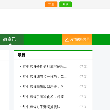
注册
登录
微资讯
发布微信号
最新
红中麻将长期盈利底层逻辑，告别赌徒思维、做稳定赢家
07-31
红中麻将细节控分技巧，每局多赚一点、长期拉开差距
07-31
红中麻将顺势改型思维，跟着牌运走、永远不吃亏
07-31
红中麻将手牌净化术，精简手牌就是提升胜率
07-31
红中麻将对手漏洞捕捉法，抓对手失误赢对局
07-31