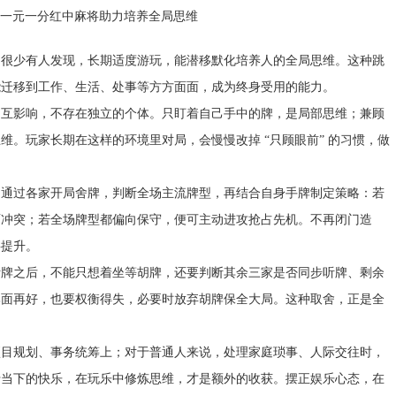
却很少有人发现，长期适度游玩，能潜移默化培养人的全局思维。这种跳
能迁移到工作、生活、处事等方方面面，成为终身受用的能力。
相互影响，不存在独立的个体。只盯着自己手中的牌，是局部思维；兼顾
。玩家长期在这样的环境里对局，会慢慢改掉 “只顾眼前” 的习惯，做
。通过各家开局舍牌，判断全场主流牌型，再结合自身手牌制定策略：若
面冲突；若全场牌型都偏向保守，便可主动进攻抢占先机。不再闭门造
要提升。
听牌之后，不能只想着坐等胡牌，还要判断其余三家是否同步听牌、剩余
牌面再好，也要权衡得失，必要时放弃胡牌保全大局。这种取舍，正是全
项目规划、事务统筹上；对于普通人来说，处理家庭琐事、人际交往时，
于当下的快乐，在玩乐中修炼思维，才是额外的收获。摆正娱乐心态，在