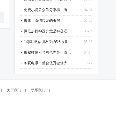
免费小说公众号分享榜：有一种阅读，叫随时随地
04-07
揭露：微信接龙的骗局
02-26
微信加群神器究竟是神器还是骗局，你加的是粉还是寂寞？
03-14
“刷爆”微信朋友圈的5大发图诀窍
05-23
揭秘微信租号灰色内幕，微信租号最严重的后果
04-14
华夏电讯：整合优秀微信大号资源，让品牌开展无极限
10-27
|
关于我们
|
联系我们
|