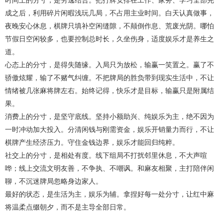
时间上的分寸，是劳逸结合。把打牌安排在工作、家务、学习全部完
成之后，利用碎片闲暇浅玩几局，不占用主业时间。白天认真做事，
夜晚安心休息，棋牌只填补空闲缝隙，不颠倒作息、荒废光阴。哪怕
节假日空闲较多，也要控制总时长，久坐伤身，适度娱乐才是养生之
道。
心态上的分寸，是得失随缘。入局只为放松，输赢一笑置之。赢了不
骄傲炫耀，输了不赌气纠缠。不把牌局的胜负带到现实生活中，不让
情绪被几张麻将牌左右。始终记得，快乐才是目标，输赢只是附属结
果。
消费上的分寸，是坚守底线。坚持小额助兴、纯娱乐为主，绝不因为
一时冲动加大投入。分清闲钱与刚需资金，娱乐开销量力而行，不让
棋牌产生经济压力。守住金钱边界，娱乐才能回归纯粹。
社交上的分寸，是相处有度。线下组局不打扰邻里休息，不大声喧
哗；线上交流文明友善，不争执、不嘲讽。和麻友相聚，主打陪伴闲
聊，不沉迷牌局忽略身边家人。
最好的状态，是生活为主，娱乐为辅。拿捏好每一处分寸，让红中麻
将温柔点缀朝夕，而不是主导全部日常。