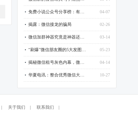
免费小说公众号分享榜：有一种阅读，叫随时随地
04-07
揭露：微信接龙的骗局
02-26
微信加群神器究竟是神器还是骗局，你加的是粉还是寂寞？
03-14
“刷爆”微信朋友圈的5大发图诀窍
05-23
揭秘微信租号灰色内幕，微信租号最严重的后果
04-14
华夏电讯：整合优秀微信大号资源，让品牌开展无极限
10-27
|
关于我们
|
联系我们
|