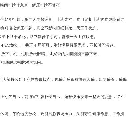
不住熬夜打牌，第二天早起疲惫、上班走神。专门定制上班族专属晚间红
，晚间轻松解压打牌，完全不影响睡眠和第二天工作状态。
牌，饭后久坐不利于消化，站立散步半小时，舒缓一天工作疲惫。
脑清醒、心态放松，一共玩 4 局即可，刚好满足解压需求，不长时间沉迷。
再开局，放下手机，远眺放松眼睛，让兴奋的大脑慢慢平静下来。
音乐，彻底脱离棋牌对局氛围。
局会让大脑持续处于竞技兴奋状态，晚睡之后很难快速入睡，即便睡着，睡眠
晚上亏欠自己，就通宵打牌补偿自己。短暂快乐换来一整天的疲惫，得不
表休闲，每晚适度放松，既能治愈职场压力，又能守住健康作息，工作娱