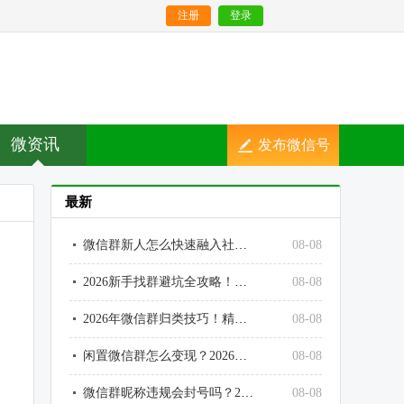
注册
登录
微资讯
发布微信号
最新
微信群新人怎么快速融入社群？避免进群静默、快速参与交流
08-08
2026新手找群避坑全攻略！广告群、死群、套路群快速分辨
08-08
2026年微信群归类技巧！精准管理上千社群不混乱
08-08
闲置微信群怎么变现？2026正规合规社群变现方法汇总
08-08
微信群昵称违规会封号吗？2026昵称、头像、个性签名避坑指南
08-08