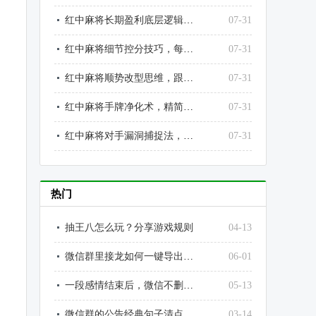
红中麻将长期盈利底层逻辑，告别赌徒思维、做稳定赢家
07-31
红中麻将细节控分技巧，每局多赚一点、长期拉开差距
07-31
红中麻将顺势改型思维，跟着牌运走、永远不吃亏
07-31
红中麻将手牌净化术，精简手牌就是提升胜率
07-31
红中麻将对手漏洞捕捉法，抓对手失误赢对局
07-31
热门
抽王八怎么玩？分享游戏规则
04-13
微信群里接龙如何一键导出数据（简单方便！）
06-01
一段感情结束后，微信不删除只拉黑说明什么
05-13
微信群的公告经典句子清点：每一个句话都能活泼你的微信群
03-14