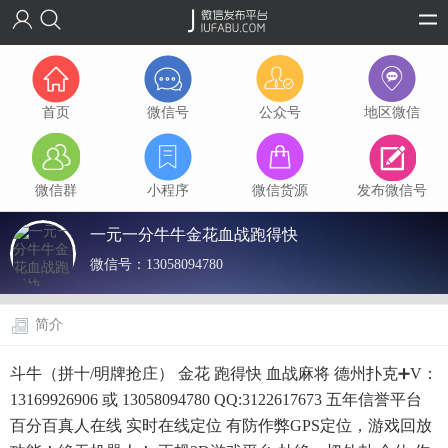
首页
微信号
公众号
地区微信
微信群
小程序
微信货源
发布微信号
一元一分牛牛金花血战跑得快
微信号：
13058094780
简介
斗牛（拼十/明牌抢庄） 金花 跑得快 血战麻将 德州扑克➕V：
13169926906 或 13058094780 QQ:3122617673 五年信誉平台
百分百真人在线 实时在线定位 有防作弊GPS定位，游戏回放