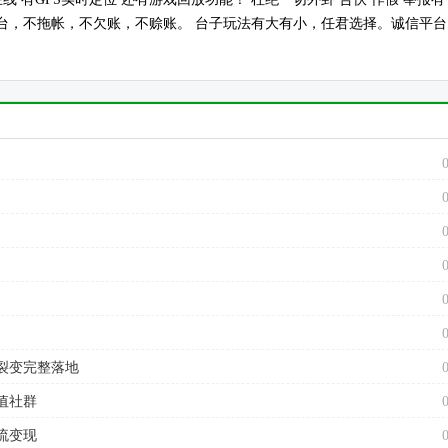
台，不拖帐，不欠账，不赊账。 台子玩法有大有小，任君选择。诚信平台
裂变完整落地
值社群
流变现