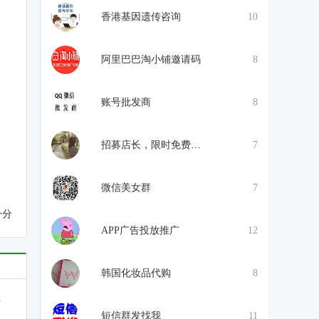
香港基因遗传咨询
10
阿里巴巴淘小铺邀请码
8
账号批发商
8
招募店长，限时免费加入
7
微信美女群
7
一分
APP广告投放推广
12
韩国化妆品代购
8
乐
短信群发找我
11