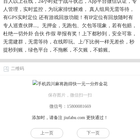
百人以上在线，24小时处于战斗状态，App平台微信认证，专
人管理，实时监控，为玩家排忧解难， 真人组局无需等待，
有GPS实时定位 还有游戏回放功能！有IP定位有回放随时有
专人巡查伙牌...。无押金，无跑包、欠包等现象，若有包赔，
杜绝一切外卦 合伙 作假 举报有奖！上下都秒到，安全可靠，
无需建群，无需等待，在线即玩。上/下比例一样无差价，秒
提秒到账，绿色平台，不拖帐，不欠账，不赊账。
二维码
保存图片，微信扫一扫
微信号：15800081669
添加时，请备注
jiufabu.com
更快通过！
上一页
下一页