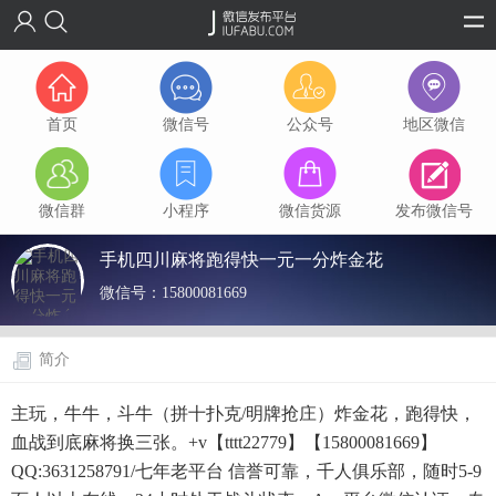
首页
微信号
公众号
地区微信
微信群
小程序
微信货源
发布微信号
手机四川麻将跑得快一元一分炸金花
微信号：
15800081669
简介
主玩，牛牛，斗牛（拼十扑克/明牌抢庄）炸金花，跑得快，
血战到底麻将换三张。+v【tttt22779】【15800081669】
QQ:3631258791/七年老平台 信誉可靠，千人俱乐部，随时5-9