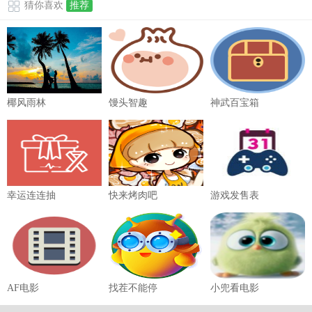
猜你喜欢
推荐
椰风雨林
馒头智趣
神武百宝箱
幸运连连抽
快来烤肉吧
游戏发售表
AF电影
找茬不能停
小兜看电影