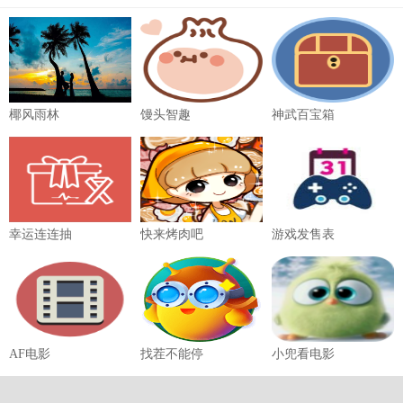
椰风雨林
馒头智趣
神武百宝箱
幸运连连抽
快来烤肉吧
游戏发售表
AF电影
找茬不能停
小兜看电影