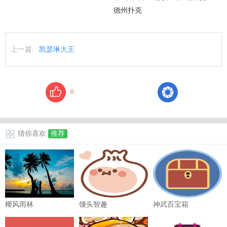
德州扑克
上一篇:
凯瑟琳大王
0
猜你喜欢
推荐
椰风雨林
馒头智趣
神武百宝箱