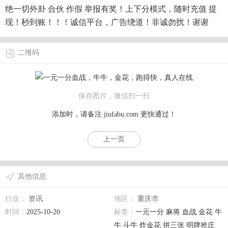
绝一切外卦 合伙 作假 举报有奖！上下分模式，随时充值 提
现！秒到账！！！诚信平台，广告绕道！非诚勿扰！谢谢
二维码
保存图片，微信扫一扫
添加时，请备注
jiufabu.com
更快通过！
上一页
其他信息
行业：
资讯
地区：
重庆市
时间：
2025-10-20
标签：
一元一分 麻将 血战 金花 牛
牛 斗牛 炸金花 拼三张 明牌抢庄