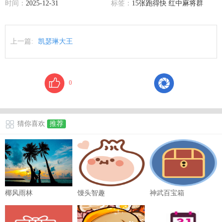
时间：
2025-12-31
标签：
15张跑得快 红中麻将群
上一篇:
凯瑟琳大王
0
猜你喜欢
推荐
椰风雨林
馒头智趣
神武百宝箱